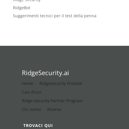
RidgeBot
Suggerimenti tecnici per il test della penna
RidgeSecurity.ai
Home
RidgeSecurity Prodotti
Casi d’uso
Ridge Security Partner Program
Chi siamo
Risorse
TROVACI QUI