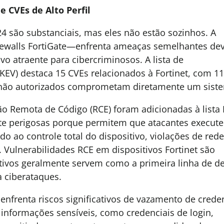
 CVEs de Alto Perfil
4 são substanciais, mas eles não estão sozinhos. A
irewalls FortiGate—enfrenta ameaças semelhantes dev
o atraente para cibercriminosos. A lista de
KEV) destaca 15 CVEs relacionados à Fortinet, com 1
 não autorizados comprometam diretamente um sist
ão Remota de Código (RCE) foram adicionadas à lista 
nte perigosas porque permitem que atacantes execut
o ao controle total do dispositivo, violações de rede
 Vulnerabilidades RCE em dispositivos Fortinet são
sitivos geralmente servem como a primeira linha de d
a ciberataques.
 enfrenta riscos significativos de vazamento de crede
informações sensíveis, como credenciais de login,