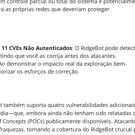
 controle parcial ou total do sistema e potencialm
a as próprias redes que deveriam proteger.
s 11 CVEs Não Autenticados
: O RidgeBot pode detect
ntindo que você as corrija antes dos atacantes.
 Ao demonstrar o impacto real da exploração bem-
orizar os esforços de correção.
t também suporta quatro vulnerabilidades adicionai
média—que, embora ainda não tenham sido relatadas
f Concepts (POCs) publicamente disponíveis. Atacant
raquezas, tornando a cobertura do RidgeBot crucial 