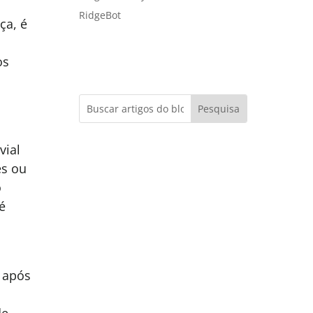
RidgeBot
ça, é
os
vial
es ou
o
é
s após
,
de