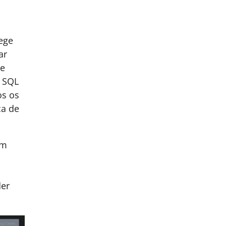
ege
ar
 e
e SQL
os os
ca de
em
a
der