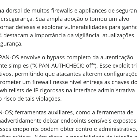
a dorsal de muitos firewalls e appliances de seguran
ibersegurança. Sua ampla adoção o tornou um alvo
ornar defesas e explorar vulnerabilidades para ganh
 destacam a importância da vigilância, atualizações
egurança.
 PAN-OS envolve o bypass completo da autenticação
simples (“X-PAN-AUTHCHECK: off”). Esse exploit tri
ativos, permitindo que atacantes alterem configuraçõ
ometer um firewall nesse nível entrega as chaves d
hitelists de IP rigorosas na interface administrativa 
risco de tais violações.
N-OS; ferramentas auxiliares, como a ferramenta de
nadvertidamente deixar endpoints sensíveis exposto
sses endpoints podem obter controle administrativo
ões críticas. Além disso, a possibilidade de injeção 