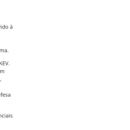
ido à
1
ema.
KEV.
em
,
efesa
nciais