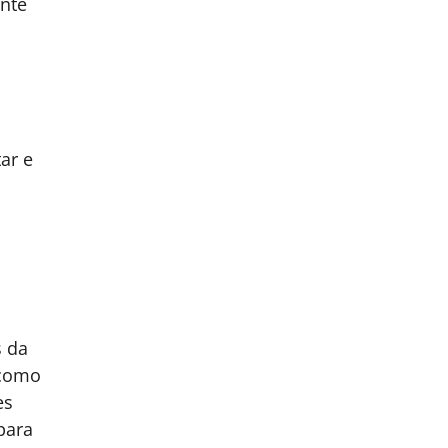
ente
ar e
s da
 como
es
para