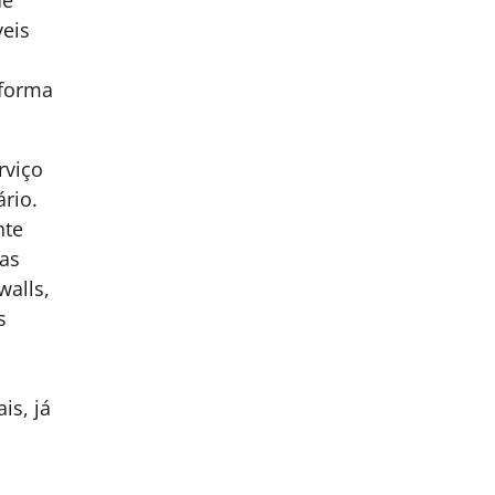
veis
é
 forma
rviço
rio.
nte
ias
walls,
s
is, já