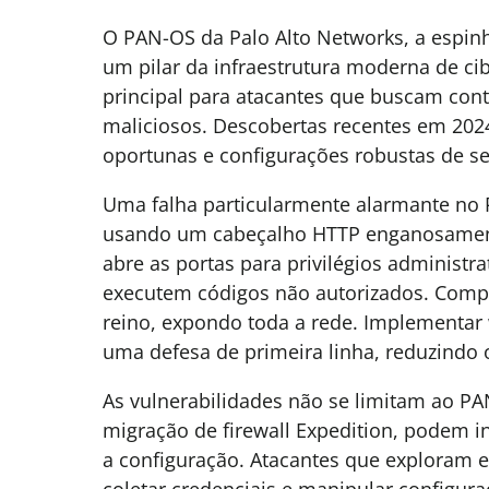
O PAN-OS da Palo Alto Networks, a espinh
um pilar da infraestrutura moderna de c
principal para atacantes que buscam cont
maliciosos. Descobertas recentes em 2024
oportunas e configurações robustas de s
Uma falha particularmente alarmante no
usando um cabeçalho HTTP enganosamente 
abre as portas para privilégios administr
executem códigos não autorizados. Compr
reino, expondo toda a rede. Implementar w
uma defesa de primeira linha, reduzindo o 
As vulnerabilidades não se limitam ao PA
migração de firewall Expedition, podem i
a configuração. Atacantes que exploram e
coletar credenciais e manipular configuraç