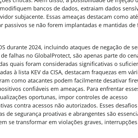
 modifiquem bancos de dados, extraiam dados sensí
rvidor subjacente. Essas ameaças destacam como at
r passivos se não forem implantadas e mantidas de
OS durante 2024, incluindo ataques de negação de se
de falhas no GlobalProtect, são apenas parte do cená
das quais foram consideradas significativas o suficie
das à lista KEV da CISA, destacam fraquezas em vár
ram como atacantes podem facilmente desativar fire
ositivos confiáveis em ameaças. Para enfrentar esse
tualizações oportunas, impor controles de acesso
ativas contra acessos não autorizados. Esses desafios
de segurança proativas e abrangentes são essencia
 se transformar em violações graves, interrupções