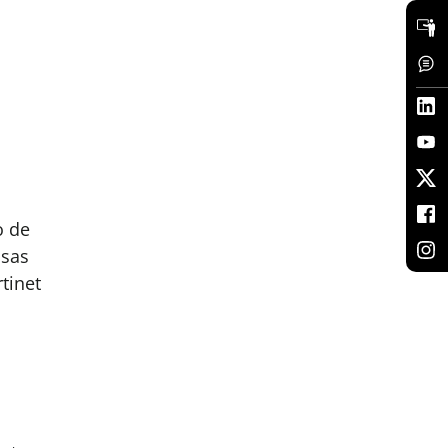
o de
ssas
tinet