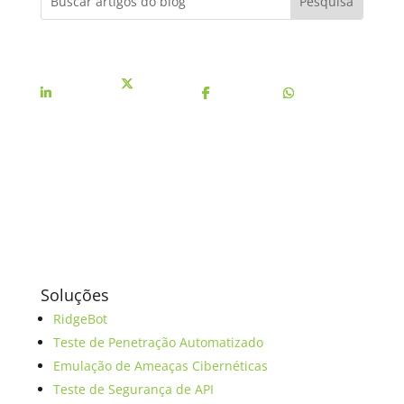
Share On
Share On X
Share On
Share On
Linkedin
Facebook
Whatsapp
Soluções
RidgeBot
Teste de Penetração Automatizado
Emulação de Ameaças Cibernéticas
Teste de Segurança de API