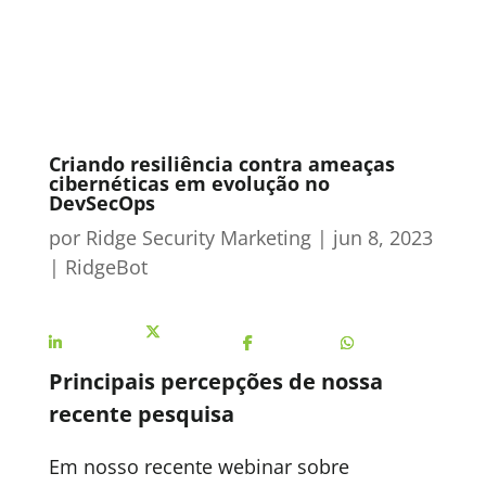
Criando resiliência contra ameaças
cibernéticas em evolução no
DevSecOps
por
Ridge Security Marketing
|
jun 8, 2023
|
RidgeBot
Share On
Share On X
Share On
Share On
Linkedin
Facebook
Whatsapp
Principais percepções de nossa
recente pesquisa
Em nosso recente webinar sobre